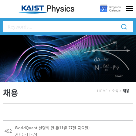
채용
HOME
>
소식
>
채용
WorldQuant 설명회 안내(11월 27일 금요일)
492
2015-11-24