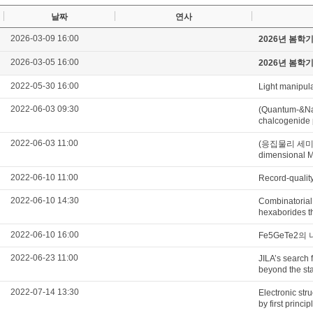
날짜
연사
2026-03-09 16:00
2026년 봄학
2026-03-05 16:00
2026년 봄학
2022-05-30 16:00
Light manipul
2022-06-03 09:30
(Quantum-&Nan
chalcogenide 
2022-06-03 11:00
(응집물리 세미나) Th
dimensional M
2022-06-10 11:00
Record-qualit
2022-06-10 14:30
Combinatorial 
hexaborides th
2022-06-10 16:00
Fe5GeTe2
2022-06-23 11:00
JILA’s search 
beyond the st
2022-07-14 13:30
Electronic str
by first princi