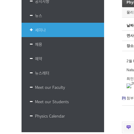
공지사항
Phys
물리
뉴스
날짜
세미나
연사
채용
장소
예약
2월 
Natu
뉴스레터
최인
Meet our Faculty
첨부 
Meet our Students
Physics Calendar