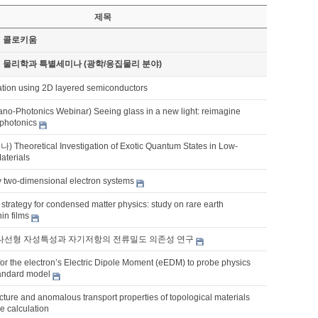
제목
기 콜로키움
기 물리학과 특별세미나 (광학/응집물리 분야)
ation using 2D layered semiconductors
o-Photonics Webinar) Seeing glass in a new light: reimagine
photonics
eoretical Investigation of Exotic Quantum States in Low-
aterials
y two-dimensional electron systems
strategy for condensed matter physics: study on rare earth
in films
의 나선형 자성특성과 자기저항의 전류밀도 의존성 연구
for the electron’s Electric Dipole Moment (eEDM) to probe physics
andard model
ucture and anomalous transport properties of topological materials
ple calculation