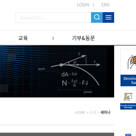
LOGIN
ENG
교육
기부&동문
Devel
fu
HOME
>
소식
>
세미나