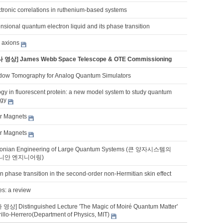
tronic correlations in ruthenium-based systems
sional quantum electron liquid and its phase transition
 axions
 영상] James Webb Space Telescope & OTE Commissioning
dow Tomography for Analog Quantum Simulators
gy in fluorescent protein: a new model system to study quantum
ogy
er Magnets
er Magnets
tonian Engineering of Large Quantum Systems (큰 양자시스템의
니안 엔지니어링)
n phase transition in the second-order non-Hermitian skin effect
es: a review
상] Distinguished Lecture 'The Magic of Moiré Quantum Matter'
rillo-Herrero(Department of Physics, MIT)