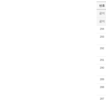
번호
공지
공지
294
293
292
291
290
289
288
287