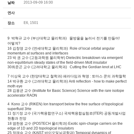
2013-09-09 16:00
날짜
연사
E6, 1501
장소
9 박혁규 교수 (부산대학교 물리학과) 물방울을 눌러서 전기를 만들어!
어떻게?
16 김창영 교수 (연세대학교 물리학과) Role of local orbital angular
momentum at surfaces and interfaces
23 박 권 교수 (고등과학원 물리학부) Dielectric breakdown via emergent
non-equilibrium steady states of the field-driven Mott insulator
30최준곤 교수 (고려대학교 물리학과) Cutting the Gordian knot at LHC
7 이상욱 교수 (한양대학교 철학과) 패러다임과 혁명 : 토마스 쿤의 과학철학
14 박규환 교수 (고려대학교 물리학과) Anti reflection - how to make perfect
moth eye
28 김용균 교수 (Institute for Basic Science) Science with the rare isotope
accelerator RAON
4 Kono 교수 (RIKEN) Ion transport below the free surface of topological
superfluid 3He
11 정기정 교수 (국가핵융합연구소) 국제핵융합실험로(ITER) 공동개발사업
현황과 전망
18 염한웅 교수 (POSTECH 물리학과) Exotic spin-charge carriers on the
edge of 1D and 2D topological insulators
25 정재승 교수 (KAIST 바이오및뇌공학과) Temporal dynamics of