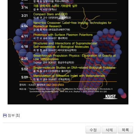
첨부 [
1
]
수정
삭제
목록