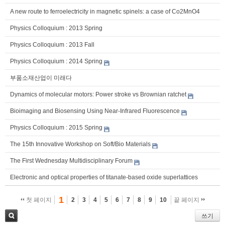
A new route to ferroelectricity in magnetic spinels: a case of Co2MnO4
Physics Colloquium : 2013 Spring
Physics Colloquium : 2013 Fall
Physics Colloquium : 2014 Spring
부품소재산업이 미래다
Dynamics of molecular motors: Power stroke vs Brownian ratchet
Bioimaging and Biosensing Using Near-Infrared Fluorescence
Physics Colloquium : 2015 Spring
The 15th Innovative Workshop on Soft/Bio Materials
The First Wednesday Multidisciplinary Forum
Electronic and optical properties of titanate-based oxide superlattices
1
첫 페이지
2
3
4
5
6
7
8
9
10
끝 페이지
쓰기