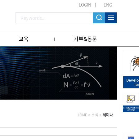
LOGIN
ENG
교육
기부&동문
Devel
fu
HOME
>
소식
>
세미나