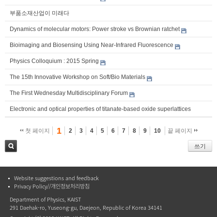
부품소재산업이 미래다
Dynamics of molecular motors: Power stroke vs Brownian ratchet
Bioimaging and Biosensing Using Near-Infrared Fluorescence
Physics Colloquium : 2015 Spring
The 15th Innovative Workshop on Soft/Bio Materials
The First Wednesday Multidisciplinary Forum
Electronic and optical properties of titanate-based oxide superlattices
1
첫 페이지
2
3
4
5
6
7
8
9
10
끝 페이지
쓰기
검색
Website suggestions and feedback
Privacy Policy//개인정보처리방침
Department of Physics, KAIST
291 Daehak-ro, Yuseong-gu, Daejeon, Republic of Korea 34141