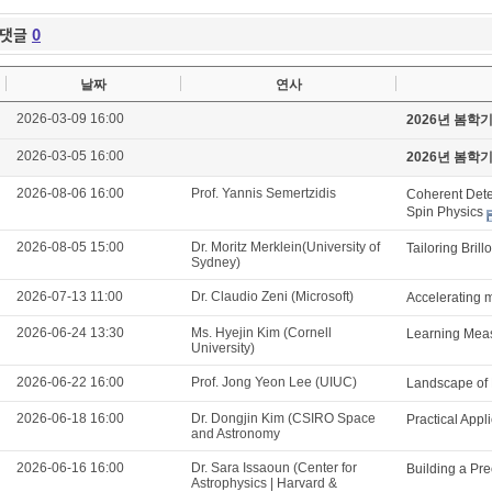
댓글
0
날짜
연사
2026-03-09 16:00
2026년 봄학
2026-03-05 16:00
2026년 봄학
2026-08-06 16:00
Prof. Yannis Semertzidis
Coherent Detec
Spin Physics
2026-08-05 15:00
Dr. Moritz Merklein(University of
Tailoring Brill
Sydney)
2026-07-13 11:00
Dr. Claudio Zeni (Microsoft)
Accelerating m
2026-06-24 13:30
Ms. Hyejin Kim (Cornell
Learning Meas
University)
2026-06-22 16:00
Prof. Jong Yeon Lee (UIUC)
Landscape of 
2026-06-18 16:00
Dr. Dongjin Kim (CSIRO Space
Practical App
and Astronomy
2026-06-16 16:00
Dr. Sara Issaoun (Center for
Building a Pre
Astrophysics | Harvard &