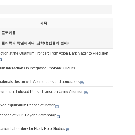
제목
기 콜로키움
기 물리학과 특별세미나 (광학/응집물리 분야)
tion at the Quantum Frontier: From Axion Dark Matter to Precision
ouin Interactions in Integrated Photonic Circuits
aterials design with AI emulators and generators
urement-Induced Phase Transition Using Attention
Non-equilibrium Phases of Matter
lications of VLBI Beyond Astronomy
cision Laboratory for Black Hole Studies