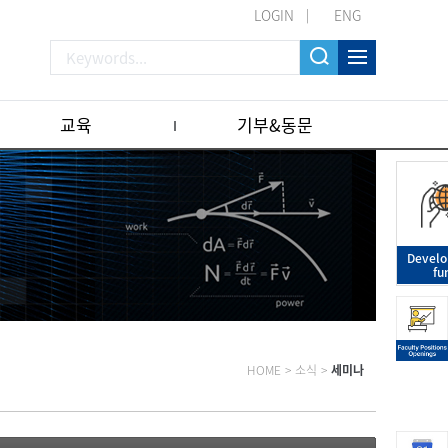
LOGIN
ENG
교육
기부&동문
Devel
fu
HOME
>
소식
>
세미나