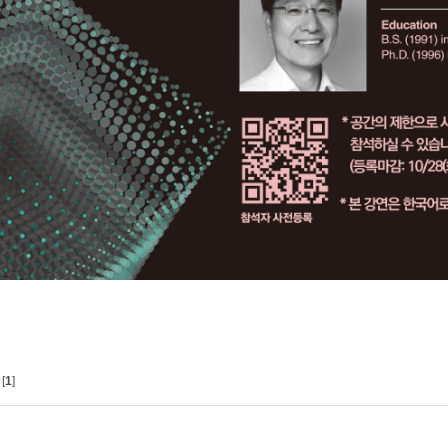
[
1
]