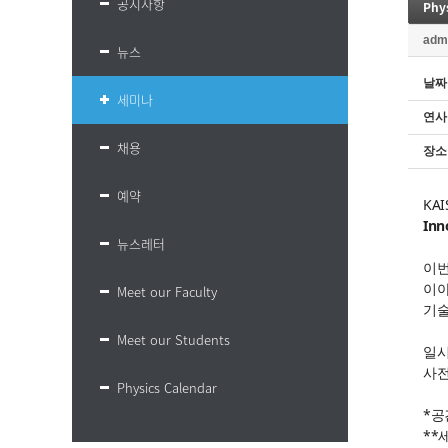
공지사항
Phys
adm
뉴스
날짜
세미나
연사
채용
장소
예약
KA
Inn
뉴스레터
이
이야
Meet our Faculty
기술
Meet our Students
일시
사전
Physics Calendar
*공
**