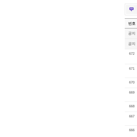
번호
공지
공지
672
671
670
669
668
667
666