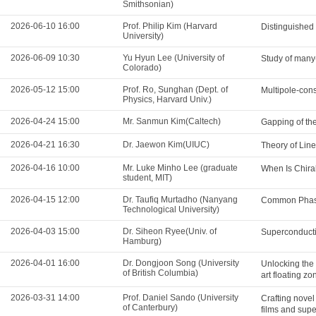
Smithsonian)
2026-06-10 16:00
Prof. Philip Kim (Harvard
Distinguished
University)
2026-06-09 10:30
Yu Hyun Lee (University of
Study of many-
Colorado)
2026-05-12 15:00
Prof. Ro, Sunghan (Dept. of
Multipole-cons
Physics, Harvard Univ.)
2026-04-24 15:00
Mr. Sanmun Kim(Caltech)
Gapping of th
2026-04-21 16:30
Dr. Jaewon Kim(UIUC)
Theory of Lin
2026-04-16 10:00
Mr. Luke Minho Lee (graduate
When Is Chira
student, MIT)
2026-04-15 12:00
Dr. Taufiq Murtadho (Nanyang
Common Phase
Technological University)
2026-04-03 15:00
Dr. Siheon Ryee(Univ. of
Superconducti
Hamburg)
2026-04-01 16:00
Dr. Dongjoon Song (University
Unlocking the 
of British Columbia)
art floating z
2026-03-31 14:00
Prof. Daniel Sando (University
Crafting novel
of Canterbury)
films and supe