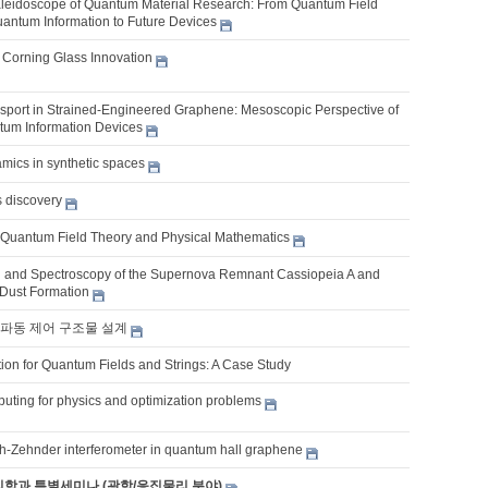
aleidoscope of Quantum Material Research: From Quantum Field
antum Information to Future Devices
f Corning Glass Innovation
port in Strained-Engineered Graphene: Mesoscopic Perspective of
um Information Devices
ics in synthetic spaces
s discovery
, Quantum Field Theory and Physical Mathematics
 and Spectroscopy of the Supernova Remnant Cassiopeia A and
Dust Formation
파동 제어 구조물 설계
ion for Quantum Fields and Strings: A Case Study
ting for physics and optimization problems
h-Zehnder interferometer in quantum hall graphene
물리학과 특별세미나 (광학/응집물리 분야)