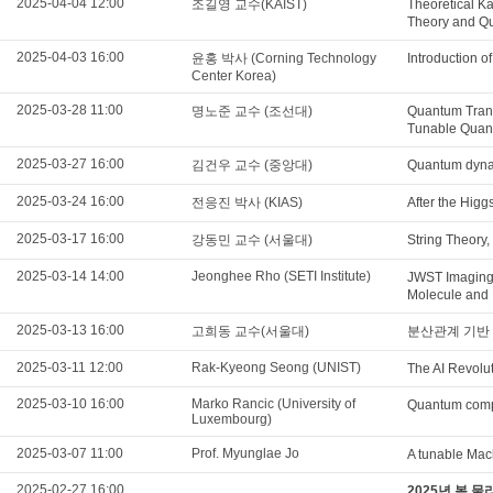
2025-04-04 12:00
조길영 교수(KAIST)
Theoretical K
Theory and Qu
2025-04-03 16:00
윤홍 박사 (Corning Technology
Introduction o
Center Korea)
2025-03-28 11:00
명노준 교수 (조선대)
Quantum Trans
Tunable Quant
2025-03-27 16:00
김건우 교수 (중앙대)
Quantum dynam
2025-03-24 16:00
전응진 박사 (KIAS)
After the Higg
2025-03-17 16:00
강동민 교수 (서울대)
String Theory
2025-03-14 14:00
Jeonghee Rho (SETI Institute)
JWST Imaging
Molecule and 
2025-03-13 16:00
고희동 교수(서울대)
분산관계 기반 
2025-03-11 12:00
Rak-Kyeong Seong (UNIST)
The AI Revolut
2025-03-10 16:00
Marko Rancic (University of
Quantum compu
Luxembourg)
2025-03-07 11:00
Prof. Myunglae Jo
A tunable Mac
2025-02-27 16:00
2025년 봄 