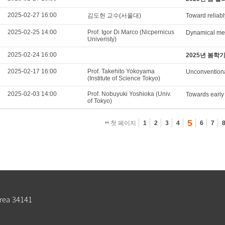
2025-02-27 16:00
김도헌 교수(서울대)
Toward reliabl
2025-02-25 14:00
Prof. Igor Di Marco (Nicpernicus
Dynamical mean
Univeristy)
2025-02-24 16:00
2025년 봄학
2025-02-17 16:00
Prof. Takehito Yokoyama
Unconventiona
(Institute of Science Tokyo)
2025-02-03 14:00
Prof. Nobuyuki Yoshioka (Univ.
Towards early
of Tokyo)
5
첫 페이지
1
2
3
4
6
7
rea 34141