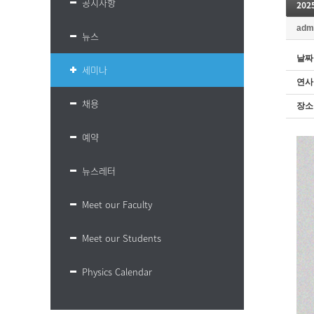
공지사항
20
adm
뉴스
날짜
세미나
연사
채용
장소
예약
뉴스레터
Meet our Faculty
Meet our Students
Physics Calendar