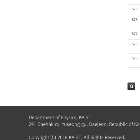
579
578
577
576
575
검색
Department of Physics, KAIST
291 Daehak-ro, Yuseong-gu, Daejeon, Republic of Ko
Copyright (C) 2018 KAIST, All Rights Reserved.