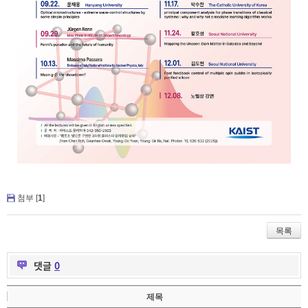
첨부 [
1
]
목록
댓글
0
제목