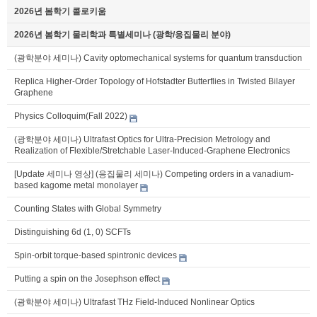
2026년 봄학기 콜로키움
2026년 봄학기 물리학과 특별세미나 (광학/응집물리 분야)
(광학분야 세미나) Cavity optomechanical systems for quantum transduction
Replica Higher-Order Topology of Hofstadter Butterflies in Twisted Bilayer
Graphene
Physics Colloquim(Fall 2022)
(광학분야 세미나) Ultrafast Optics for Ultra-Precision Metrology and
Realization of Flexible/Stretchable Laser-Induced-Graphene Electronics
[Update 세미나 영상] (응집물리 세미나) Competing orders in a vanadium-
based kagome metal monolayer
Counting States with Global Symmetry
Distinguishing 6d (1, 0) SCFTs
Spin-orbit torque-based spintronic devices
Putting a spin on the Josephson effect
(광학분야 세미나) Ultrafast THz Field-Induced Nonlinear Optics