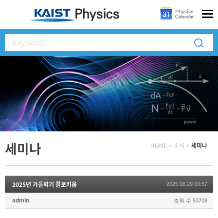
세미나
HOME
>
소식
>
세미나
2025년 가을학기 콜로키움
2025.08.29 09:57
admin
조회 수:53708