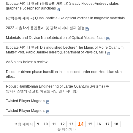
[Update 세미나 영상] (응집물리 세미나) Steady Floquet-Andreev states in
graphene Josephson junctions
(광학분야 세미나) Quasi-particle-like optical vortices in magnetic materials
2022 가을학기 응집물리 및 광학 세미나 전체 일정
Materials and Device Nanofabrication of Optical Metasurfaces
[Update 세미나 영상] Distinguished Lecture 'The Magic of Moiré Quantum
Matter' Prof. Pablo Jarillo-Herrero(Department of Physics, MIT)
AdS black holes: a review
Disorder-driven phase transition in the second-order non-Hermitian skin
effect
Robust Hamiltonian Engineering of Large Quantum Systems (큰
양자시스템의 견고한 해밀토니안 엔지니어링)
Twisted Bilayer Magnets
Twisted Bilayer Magnets
14
첫 페이지
9
10
11
12
13
15
16
17
18
끝 페이지