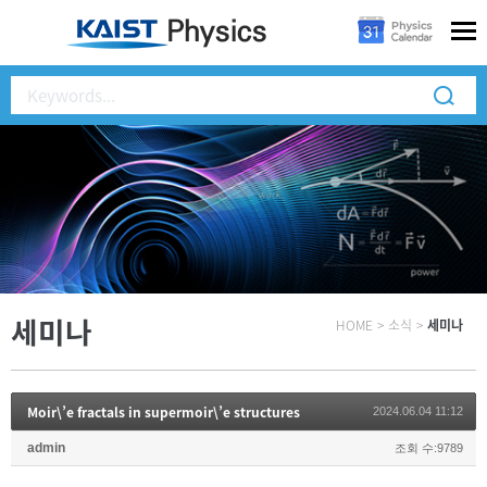
세미나
HOME
>
소식
>
세미나
Moir\’e fractals in supermoir\’e structures
2024.06.04 11:12
admin
조회 수:9789