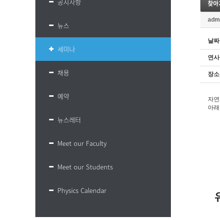
공지사항
찾아
adm
뉴스
날짜
세미나
연사
채용
장소
예약
자연
아래
뉴스레터
Meet our Faculty
Meet our Students
Physics Calendar