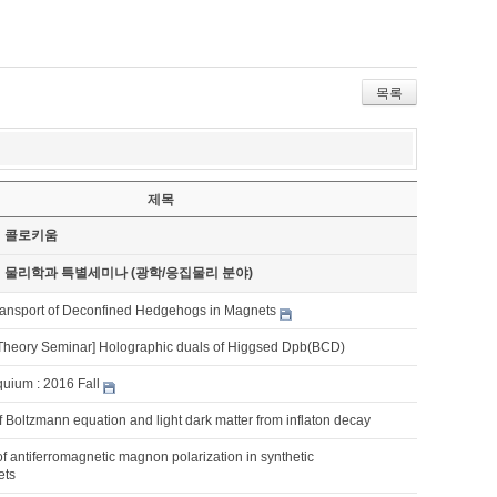
목록
제목
기 콜로키움
기 물리학과 특별세미나 (광학/응집물리 분야)
ransport of Deconfined Hedgehogs in Magnets
Theory Seminar] Holographic duals of Higgsed Dpb(BCD)
quium : 2016 Fall
 Boltzmann equation and light dark matter from inflaton decay
f antiferromagnetic magnon polarization in synthetic
ets