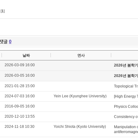
[
1
]
댓글
0
날짜
연사
2026-03-09 16:00
2026년 봄학
2026-03-05 16:00
2026년 봄학
2021-01-28 15:00
Topological T
2024-07-03 16:00
Yein Lee (Kyunghee University)
[High Energy 
2016-09-05 16:00
Physics Collo
2020-12-10 13:55
Consistency of
2024-11-18 10:30
Yoichi Shiota (Kyoto University)
Manipulation o
antiferromagn