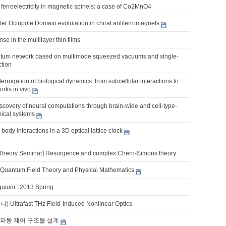
 ferroelectricity in magnetic spinels: a case of Co2MnO4
er Octupole Domain evolutation in chiral antiferromagnets
se in the multilayer thin films
tum network based on multimode squeezed vacuums and single-
ction
terrogation of biological dynamics: from subcellular interactions to
rks in vivo
scovery of neural computations through brain-wide and cell-type-
mical systems
body interactions in a 3D optical lattice clock
 Theory Seminar] Resurgence and complex Chern-Simons theory
, Quantum Field Theory and Physical Mathematics
quium : 2013 Spring
ltrafast THz Field-Induced Nonlinear Optics
파동 제어 구조물 설계