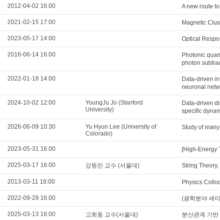
2012-04-02 16:00
A new route to
2021-02-15 17:00
Magnetic Clust
2023-05-17 14:00
Optical Respon
2016-06-14 16:00
Photonic quan
photon subtra
2022-01-18 14:00
Data-driven in
neuronal netwo
2024-10-02 12:00
YoungJu Jo (Stanford
Data-driven di
University)
specific dyna
2026-06-09 10:30
Yu Hyun Lee (University of
Study of many-
Colorado)
2023-05-31 16:00
[High-Energy
2025-03-17 16:00
강동민 교수 (서울대)
String Theory
2013-03-11 16:00
Physics Collo
2022-09-29 16:00
(광학분야 세미나) U
2025-03-13 16:00
고희동 교수(서울대)
분산관계 기반 