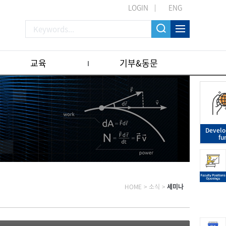
LOGIN
ENG
교육
기부&동문
Devel
fu
HOME
>
소식
>
세미나