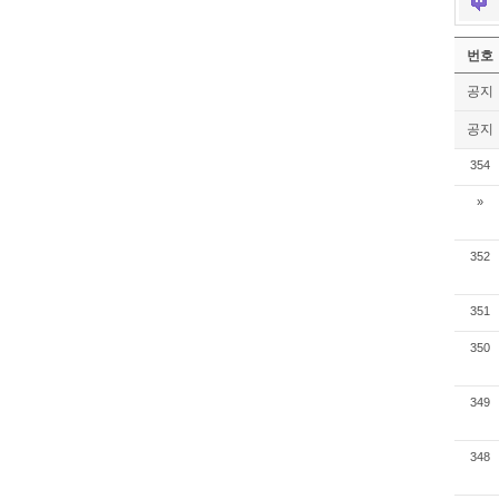
번호
공지
공지
354
»
352
351
350
349
348