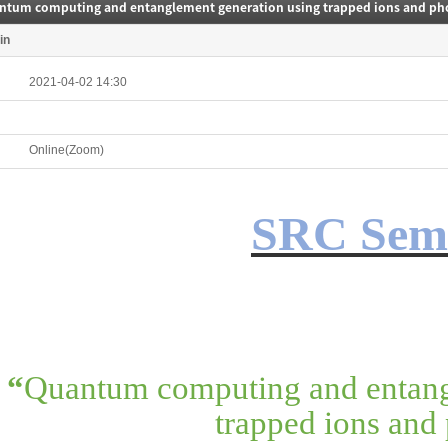
ntum computing and entanglement generation using trapped ions and ph
in
2021-04-02 14:30
Online(Zoom)
SRC Sem
“
Quantum computing and entang
trapped ions and