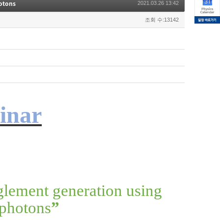
otons
2021.03.26 13:42
조회 수:13142
inar
lement generation using
 photons
”