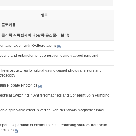
제목
기 콜로키움
기 물리학과 특별세미나 (광학/응집물리 분야)
rk matter axion with Rydberg atoms
ting and entanglement generation using trapped ions and
heterostructures for orbital gating-based phototransistors and
ctroscopy
thium Niobate Photonics
lectrical Switching in Antiferromagnets and Coherent Spin Pumping
unable spin valve effect in vertical van-der-Waals magnetic tunnel
emporal separation of environmental dephasing sources from solid-
 emitters