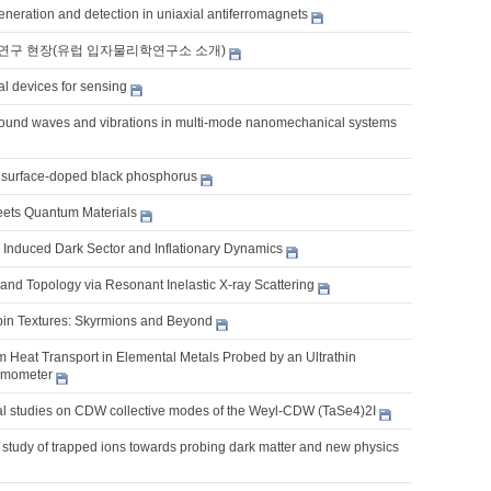
eneration and detection in uniaxial antiferromagnets
연구 현장(유럽 입자물리학연구소 소개)
al devices for sensing
ound waves and vibrations in multi-mode nanomechanical systems
surface-doped black phosphorus
eets Quantum Materials
y Induced Dark Sector and Inflationary Dynamics
and Topology via Resonant Inelastic X-ray Scattering
pin Textures: Skyrmions and Beyond
m Heat Transport in Elemental Metals Probed by an Ultrathin
rmometer
ical studies on CDW collective modes of the Weyl-CDW (TaSe4)2I
 study of trapped ions towards probing dark matter and new physics