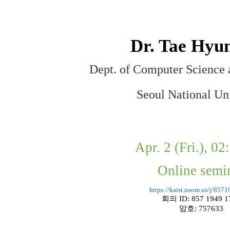
Dr. Tae Hyu
Dept. of Computer Science 
Seoul National Uni
Apr. 2 (Fri.), 0
Online semi
https://kaist.zoom.us/j/857
회의
ID: 857 1949 1
암호
: 757633