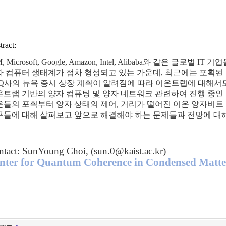
tract:
, Microsoft, Google, Amazon, Intel, Alibaba
와
같은
글로벌
IT
기업
자
컴퓨터
생태계가
점차
형성되고
있는
가운데
,
최근에는
포획된
Q
사의
뉴욕
증시
상장
계획이
알려짐에
따라
이온트랩에
대해서
온트랩
기반의
양자
컴퓨팅
및
양자
네트워크
관련하여
진행
중인
온들의
포획부터
양자
상태의
제어
,
거리가
떨어진
이온
양자비트
구들에
대해
살펴보고
앞으로
해결해야
하는
문제들과
전망에
대
ntact: SunYoung Choi, (
sun.0@kaist.ac.kr
)
nter for Quantum Coherence in Condensed Matt