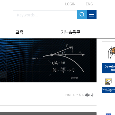
LOGIN
ENG
교육
기부&동문
Devel
fu
HOME
>
소식
>
세미나