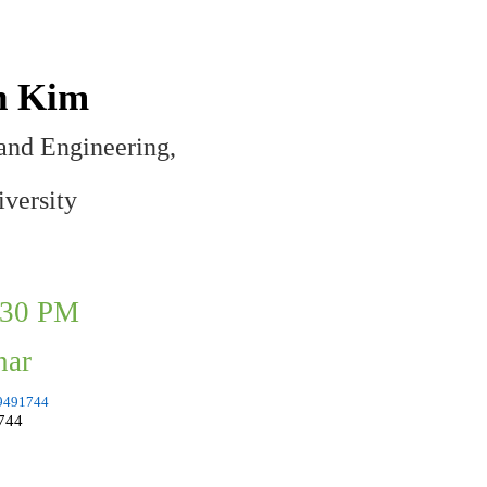
n Kim
and Engineering,
versity
2:30 PM
nar
19491744
744