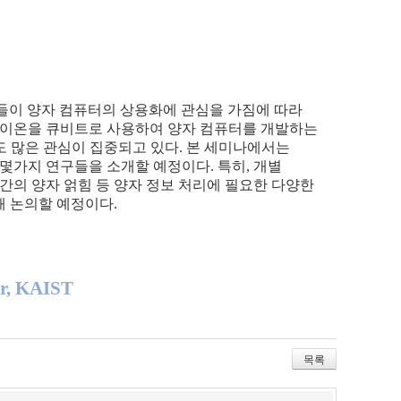
들이
양자
컴퓨터의
상용화에
관심을
가짐에
따라
이온을
큐비트로
사용하여
양자
컴퓨터를
개발하는
도
많은
관심이
집중되고
있다
.
본
세미나에서는
몇가지
연구들을
소개할
예정이다
.
특히
,
개별
간의
양자
얽힘
등
양자
정보
처리에
필요한
다양한
해
논의할
예정이다
.
er, KAIST
목록