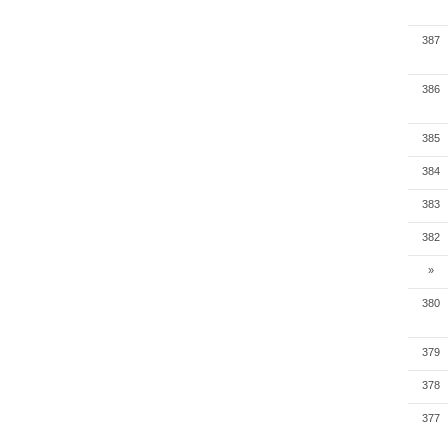
387
386
385
384
383
382
»
380
379
378
377