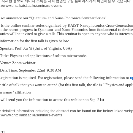
더 자세한 정보와 세미나 초록은 저희 협업연구실 홈페이지에서 확인하실 수 있습니다.
s://www.qntc.kaist.ac.kr/seninars-events
 we announce our
“Quantum- and Nano-Photonics Seminar Series
”.
 is the online seminar series organized by KAIST Nanophotonics Cross-Generation C
t the recent progress in Quantum- and Nano-Photonics from fundamental to device
onics will be invited to give a talk. This seminar is open to anyone who is intereste
information for the first talk is given below.
peaker: Prof. Xu Yi (Univ. of Virginia, USA)
itle: Physics and applications of soliton microcombs
Venue: Zoom webinar
Data/Time: September 22nd 9:30 AM
egistration is required. For registration, please send the following information to
n
e title of talk that you want to attend (for this first talk, the tile is “ Physics and a
ur name / affiliation
 will send you the information to access this webinar on Sep. 21st
 detailed information including the abstract can be found on the below linked web
s://www.qntc.kaist.ac.kr/seninars-events
[
1
]