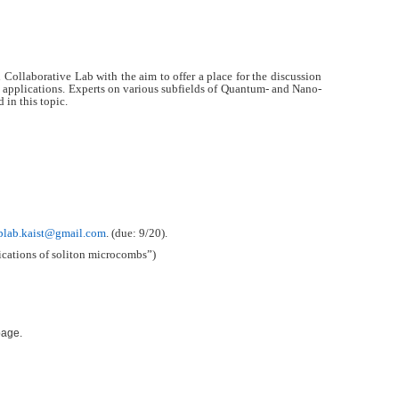
ollaborative Lab with the aim to offer a place for the discussion
 applications. Experts on various subfields of Quantum- and Nano-
d in this topic.
plab.kaist@gmail.com
. (due: 9/20).
pplications of soliton microcombs”)
page.