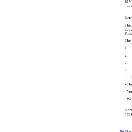
좀 
http
Here
This
abou
Phot
The 
1. S
2. T
3. 
4. 
5. R
- Th
- Yo
- We
More
http
첨부 