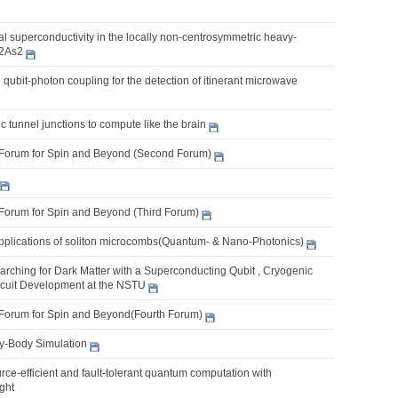
 superconductivity in the locally non-centrosymmetric heavy-
2As2
e qubit-photon coupling for the detection of itinerant microwave
 tunnel junctions to compute like the brain
Forum for Spin and Beyond (Second Forum)
Forum for Spin and Beyond (Third Forum)
pplications of soliton microcombs(Quantum- & Nano-Photonics)
rching for Dark Matter with a Superconducting Qubit , Cryogenic
cuit Development at the NSTU
Forum for Spin and Beyond(Fourth Forum)
-Body Simulation
ce-efficient and fault-tolerant quantum computation with
ight