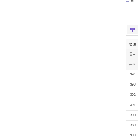
번호
공지
공지
394
393
392
391
390
389
388