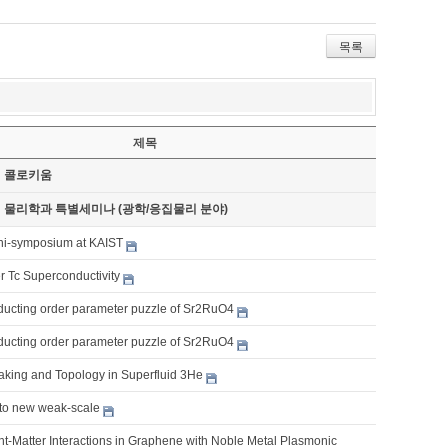
목록
제목
기 콜로키움
기 물리학과 특별세미나 (광학/응집물리 분야)
ni-symposium at KAIST
r Tc Superconductivity
ucting order parameter puzzle of Sr2RuO4
ucting order parameter puzzle of Sr2RuO4
king and Topology in Superfluid 3He
 to new weak-scale
t-Matter Interactions in Graphene with Noble Metal Plasmonic