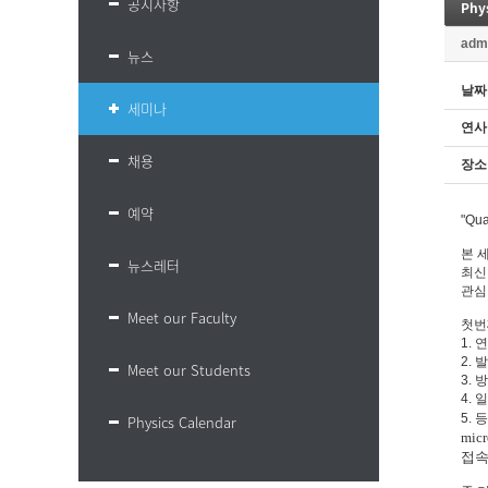
공지사항
Phy
adm
뉴스
날짜
세미나
연사
채용
장소
예약
"Qu
본 
뉴스레터
최신
관심
Meet our Faculty
첫번
1. 연
2. 발
Meet our Students
3. 
4. 
5. 
Physics Calendar
mic
접