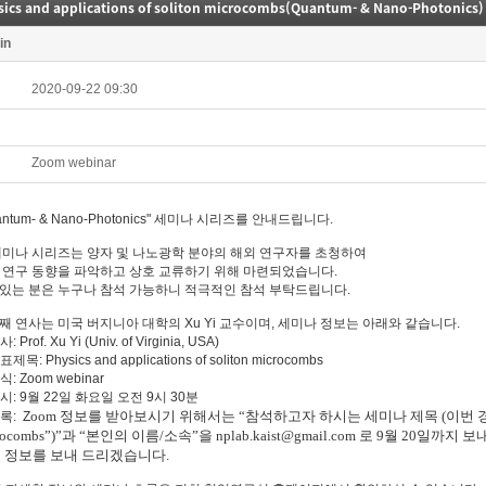
sics and applications of soliton microcombs(Quantum- & Nano-Photonics)
in
2020-09-22 09:30
Zoom webinar
antum- & Nano-Photonics" 세미나 시리즈를 안내드립니다.
세미나 시리즈는 양자 및 나노광학 분야의 해외 연구자를 초청하여
 연구 동향을 파악하고 상호 교류하기 위해 마련되었습니다.
있는 분은 누구나 참석 가능하니 적극적인 참석 부탁드립니다.
째 연사는 미국 버지니아 대학의 Xu Yi 교수이며, 세미나 정보는 아래와 같습니다.
사: Prof. Xu Yi (Univ. of Virginia, USA)
표제목: Physics and applications of soliton microcombs
방식: Zoom webinar
일시: 9월 22일 화요일 오전 9시 30분
oom
정보를 받아보시기 위해서는
“
참석하고자 하시는 세미나 제목
(
이번 
등록: Z
rocombs”)”
과
“
본인의 이름
/
소속
”
을
nplab.kaist@gmail.com
로
9
월
20
일까지 보
속
정보를 보내 드리겠습니다.