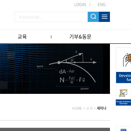
LOGIN
ENG
교육
기부&동문
Devel
fu
HOME
>
소식
>
세미나