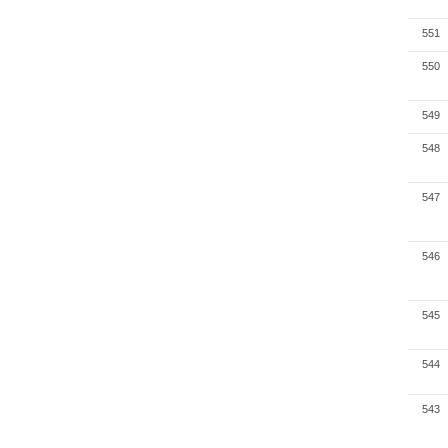
551
550
549
548
547
546
545
544
543