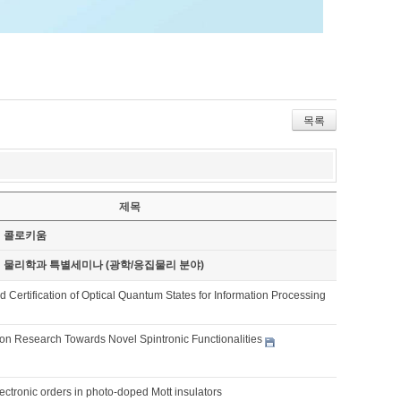
목록
제목
기 콜로키움
기 물리학과 특별세미나 (광학/응집물리 분야)
 Certification of Optical Quantum States for Information Processing
on Research Towards Novel Spintronic Functionalities
ctronic orders in photo-doped Mott insulators